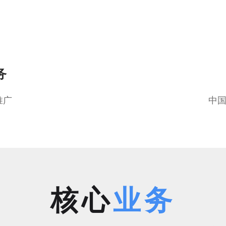
务
推广
中国
核心
业务